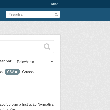
Entrar
nar por
os:
CSV
Grupos:
 acordo com a Instrução Normativa
formações...