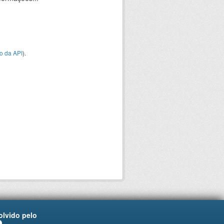
o da API
).
lvido pelo