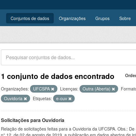
Conjuntos de dados
Organizações
Grupos
Sobre
1 conjunto de dados encontrado
Orde
Organizações:
UFCSPA
Licenças:
Outra (Aberta)
Format
Ouvidoria
Etiquetas:
e-ouv
Solicitações para Ouvidoria
Relação de solicitações feitas para a Ouvidoria da UFCSPA. Obs.: De
n° 12, de 02 de agosto de 2019, a publicação em dados abertos de in