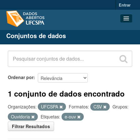
Entrar
Conjuntos de dados
Conjuntos de dados
Organizações
Grupos
Sobre
Ordenar por
1 conjunto de dados encontrado
Organizações:
UFCSPA
Formatos:
CSV
Grupos:
Ouvidoria
Etiquetas:
e-ouv
Filtrar Resultados