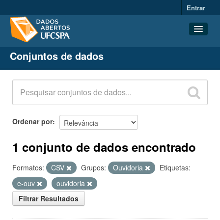
Entrar
Conjuntos de dados
Conjuntos de dados
Organizações
Grupos
Sobre
Ordenar por
1 conjunto de dados encontrado
Formatos:
CSV
Grupos:
Ouvidoria
Etiquetas:
e-ouv
ouvidoria
Filtrar Resultados