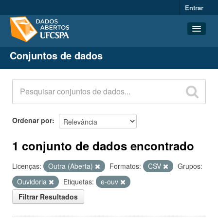
Entrar
Conjuntos de dados
Conjuntos de dados
Organizações
Grupos
Sobre
Ordenar por
1 conjunto de dados encontrado
Licenças:
Outra (Aberta)
Formatos:
CSV
Grupos:
Ouvidoria
Etiquetas:
e-ouv
Filtrar Resultados