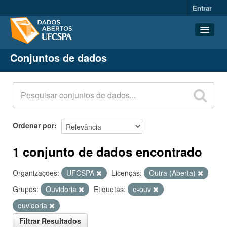
Entrar
Conjuntos de dados
Conjuntos de dados
Organizações
Grupos
Sobre
Ordenar por
1 conjunto de dados encontrado
Organizações:
UFCSPA
Licenças:
Outra (Aberta)
Grupos:
Ouvidoria
Etiquetas:
e-ouv
ouvidoria
Filtrar Resultados