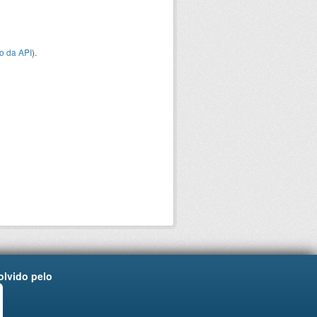
o da API
).
lvido pelo