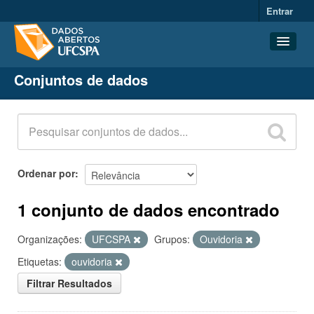
Entrar
Conjuntos de dados
Conjuntos de dados
Organizações
Grupos
Sobre
Ordenar por
1 conjunto de dados encontrado
Organizações:
UFCSPA
Grupos:
Ouvidoria
Etiquetas:
ouvidoria
Filtrar Resultados