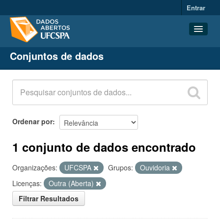
Entrar
Conjuntos de dados
Conjuntos de dados
Organizações
Grupos
Sobre
Ordenar por
1 conjunto de dados encontrado
Organizações:
UFCSPA
Grupos:
Ouvidoria
Licenças:
Outra (Aberta)
Filtrar Resultados