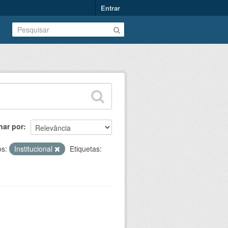
Entrar
nar por
s:
Institucional
Etiquetas: