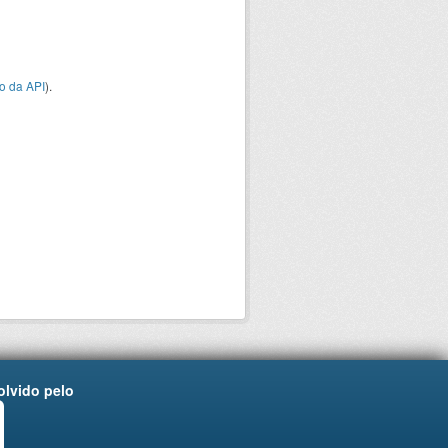
o da API
).
lvido pelo