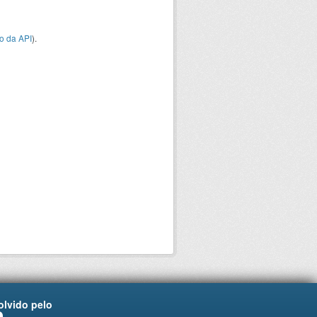
o da API
).
lvido pelo