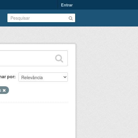
Entrar
nar por
os