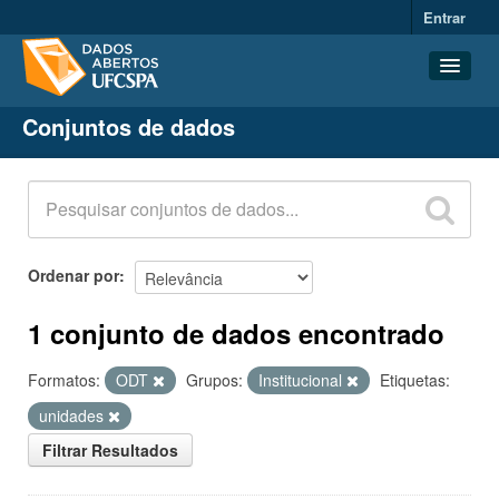
Entrar
Conjuntos de dados
Conjuntos de dados
Organizações
Grupos
Sobre
Ordenar por
1 conjunto de dados encontrado
Formatos:
ODT
Grupos:
Institucional
Etiquetas:
unidades
Filtrar Resultados