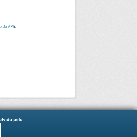
o da API
).
lvido pelo