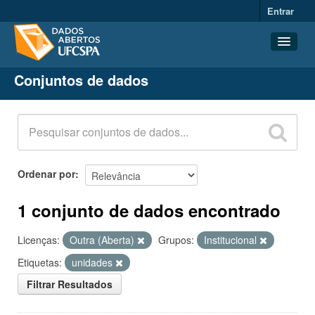
Entrar
Conjuntos de dados
Conjuntos de dados
Organizações
Grupos
Sobre
Ordenar por
1 conjunto de dados encontrado
Licenças:
Outra (Aberta)
Grupos:
Institucional
Etiquetas:
unidades
Filtrar Resultados