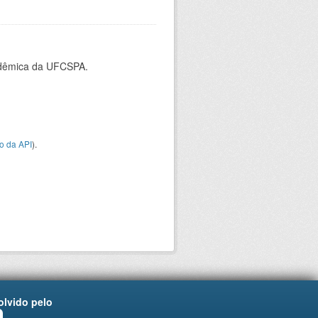
cadêmica da UFCSPA.
o da API
).
lvido pelo