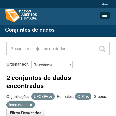
Entrar
Conjuntos de dados
Conjuntos de dados
Organizações
Grupos
Sobre
Ordenar por
2 conjuntos de dados
encontrados
Organizações:
UFCSPA
Formatos:
ODT
Grupos:
Institucional
Filtrar Resultados