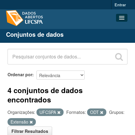
Entrar
Conjuntos de dados
Conjuntos de dados
Organizações
Grupos
Sobre
Ordenar por
4 conjuntos de dados
encontrados
Organizações:
UFCSPA
Formatos:
ODT
Grupos:
Extensão
Filtrar Resultados