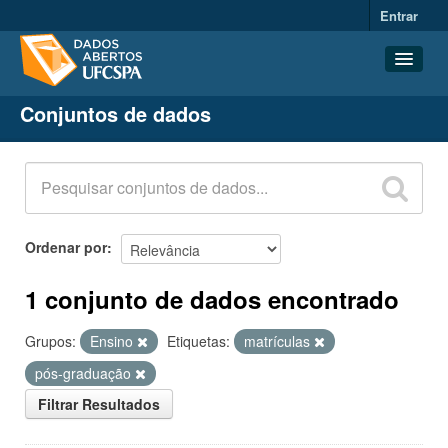
Entrar
Conjuntos de dados
Conjuntos de dados
Organizações
Grupos
Sobre
Ordenar por
1 conjunto de dados encontrado
Grupos:
Ensino
Etiquetas:
matrículas
pós-graduação
Filtrar Resultados