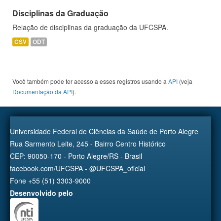
Disciplinas da Graduação
Relação de disciplinas da graduação da UFCSPA.
CSV
ODT
Você também pode ter acesso a esses registros usando a
API
(veja
Documentação da API
).
Universidade Federal de Ciências da Saúde de Porto Alegre
Rua Sarmento Leite, 245 - Bairro Centro Histórico
CEP: 90050-170 - Porto Alegre/RS - Brasil
facebook.com/UFCSPA - @UFCSPA_oficial
Fone +55 (51) 3303-9000
Desenvolvido pelo