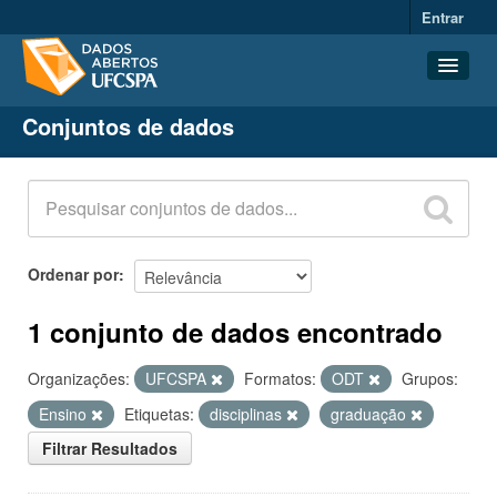
Entrar
Conjuntos de dados
Conjuntos de dados
Organizações
Grupos
Sobre
Ordenar por
1 conjunto de dados encontrado
Organizações:
UFCSPA
Formatos:
ODT
Grupos:
Ensino
Etiquetas:
disciplinas
graduação
Filtrar Resultados