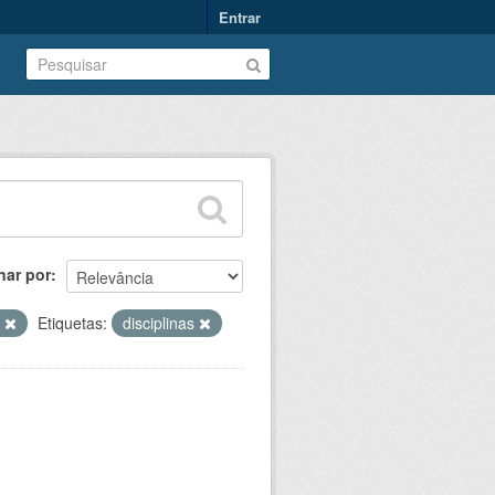
Entrar
nar por
o
Etiquetas:
disciplinas