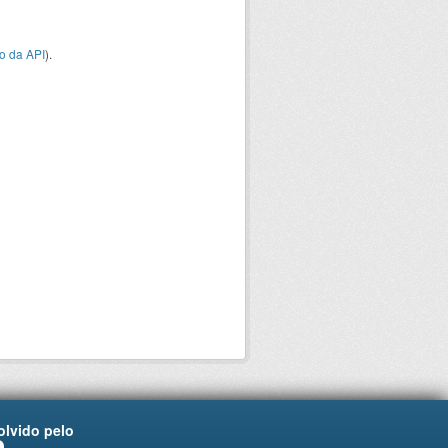
o da API
).
lvido pelo