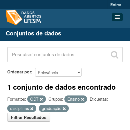
Entrar
Conjuntos de dados
Conjuntos de dados
Organizações
Grupos
Sobre
Ordenar por
1 conjunto de dados encontrado
Formatos:
ODT
Grupos:
Ensino
Etiquetas:
disciplinas
graduação
Filtrar Resultados