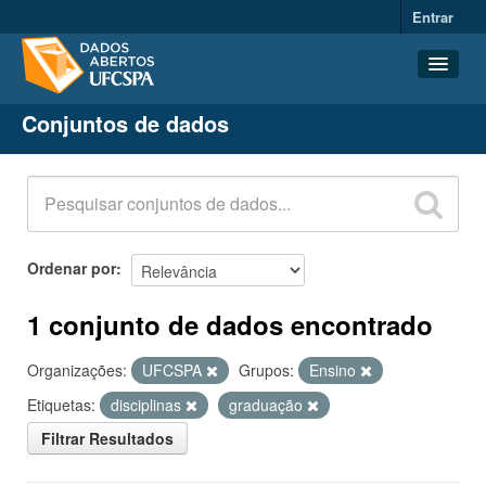
Entrar
Conjuntos de dados
Conjuntos de dados
Organizações
Grupos
Sobre
Ordenar por
1 conjunto de dados encontrado
Organizações:
UFCSPA
Grupos:
Ensino
Etiquetas:
disciplinas
graduação
Filtrar Resultados