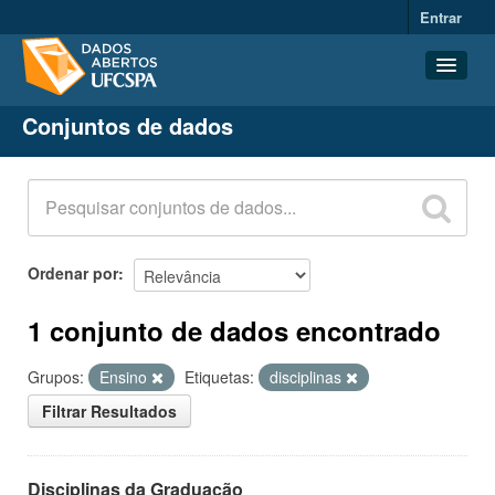
Entrar
Conjuntos de dados
Conjuntos de dados
Organizações
Grupos
Sobre
Ordenar por
1 conjunto de dados encontrado
Grupos:
Ensino
Etiquetas:
disciplinas
Filtrar Resultados
Disciplinas da Graduação