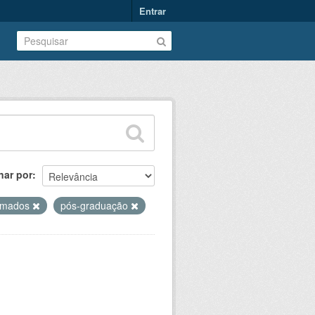
Entrar
nar por
omados
pós-graduação