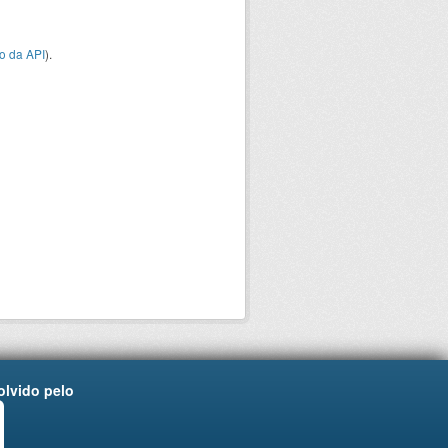
o da API
).
lvido pelo