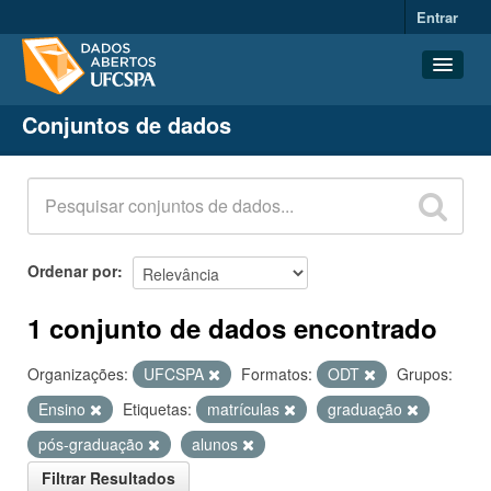
Entrar
Conjuntos de dados
Conjuntos de dados
Organizações
Grupos
Sobre
Ordenar por
1 conjunto de dados encontrado
Organizações:
UFCSPA
Formatos:
ODT
Grupos:
Ensino
Etiquetas:
matrículas
graduação
pós-graduação
alunos
Filtrar Resultados