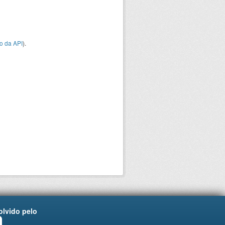
o da API
).
lvido pelo