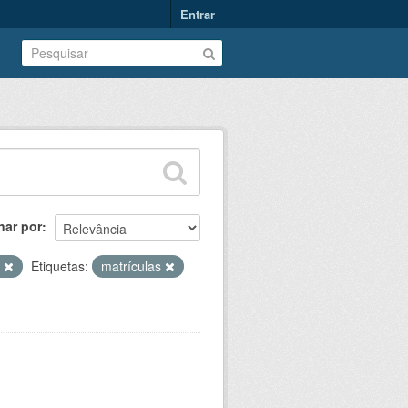
Entrar
nar por
o
Etiquetas:
matrículas