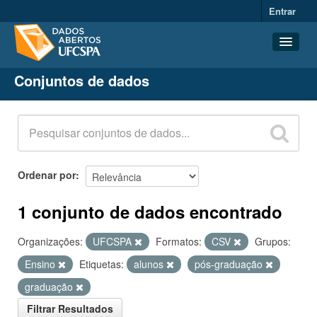
Entrar
Conjuntos de dados
Conjuntos de dados
Organizações
Grupos
Sobre
Ordenar por
1 conjunto de dados encontrado
Organizações:
UFCSPA
Formatos:
CSV
Grupos:
Ensino
Etiquetas:
alunos
pós-graduação
graduação
Filtrar Resultados