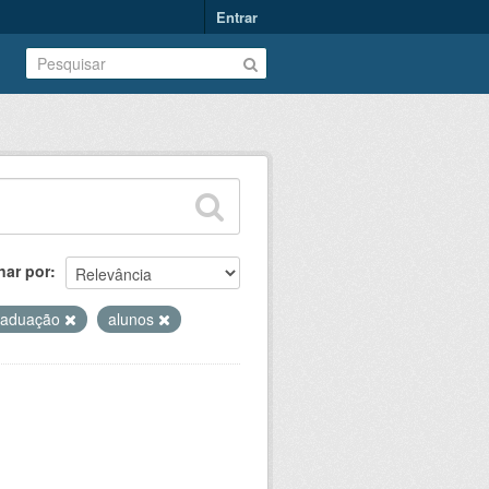
Entrar
nar por
raduação
alunos