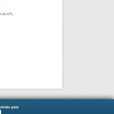
o da API
).
lvido pelo