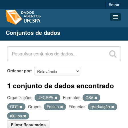
Entrar
Conjuntos de dados
Conjuntos de dados
Organizações
Grupos
Sobre
Ordenar por
1 conjunto de dados encontrado
Organizações:
UFCSPA
Formatos:
CSV
ODT
Grupos:
Ensino
Etiquetas:
graduação
alunos
Filtrar Resultados