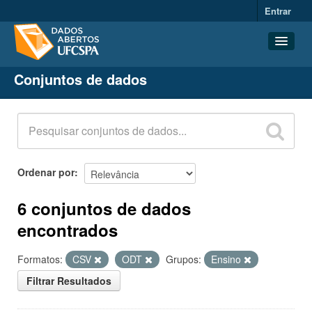
Entrar
Conjuntos de dados
Conjuntos de dados
Organizações
Grupos
Sobre
Ordenar por
6 conjuntos de dados
encontrados
Formatos:
CSV
ODT
Grupos:
Ensino
Filtrar Resultados