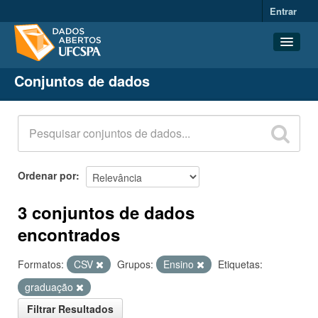
Entrar
Conjuntos de dados
Conjuntos de dados
Organizações
Grupos
Sobre
Ordenar por
3 conjuntos de dados
encontrados
Formatos:
CSV
Grupos:
Ensino
Etiquetas:
graduação
Filtrar Resultados