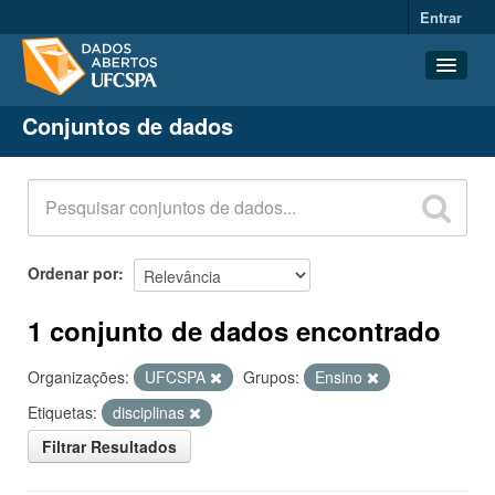
Entrar
Conjuntos de dados
Conjuntos de dados
Organizações
Grupos
Sobre
Ordenar por
1 conjunto de dados encontrado
Organizações:
UFCSPA
Grupos:
Ensino
Etiquetas:
disciplinas
Filtrar Resultados