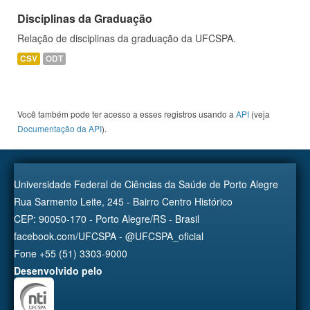
Disciplinas da Graduação
Relação de disciplinas da graduação da UFCSPA.
CSV
ODT
Você também pode ter acesso a esses registros usando a
API
(veja
Documentação da API
).
Universidade Federal de Ciências da Saúde de Porto Alegre
Rua Sarmento Leite, 245 - Bairro Centro Histórico
CEP: 90050-170 - Porto Alegre/RS - Brasil
facebook.com/UFCSPA - @UFCSPA_oficial
Fone +55 (51) 3303-9000
Desenvolvido pelo