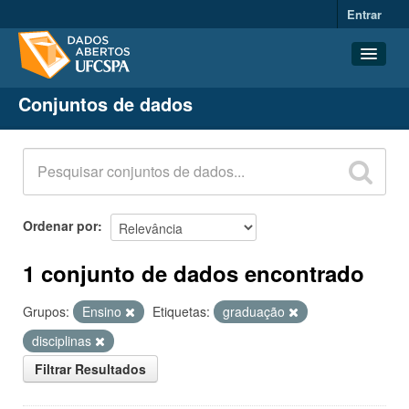
Entrar
Conjuntos de dados
Conjuntos de dados
Organizações
Grupos
Sobre
Ordenar por
1 conjunto de dados encontrado
Grupos:
Ensino
Etiquetas:
graduação
disciplinas
Filtrar Resultados