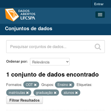
Entrar
Conjuntos de dados
Conjuntos de dados
Organizações
Grupos
Sobre
Ordenar por
1 conjunto de dados encontrado
Formatos:
ODT
Grupos:
Ensino
Etiquetas:
matrículas
graduação
alunos
Filtrar Resultados