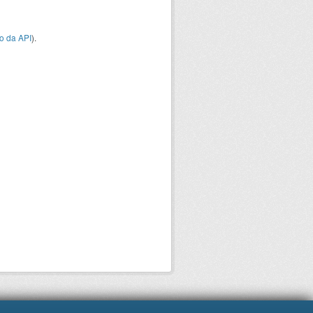
o da API
).