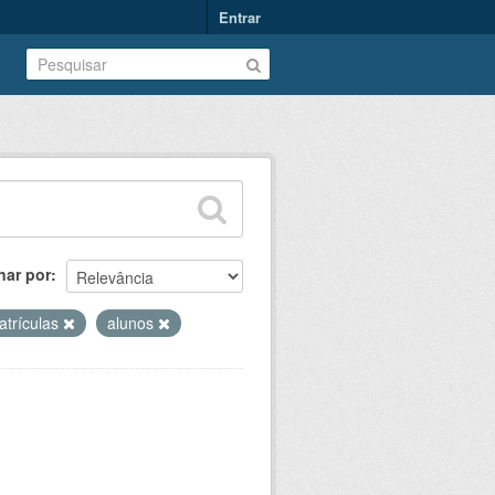
Entrar
nar por
atrículas
alunos