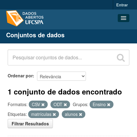
Entrar
Conjuntos de dados
Conjuntos de dados
Organizações
Grupos
Sobre
Ordenar por
1 conjunto de dados encontrado
Formatos:
CSV
ODT
Grupos:
Ensino
Etiquetas:
matrículas
alunos
Filtrar Resultados