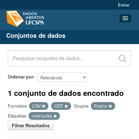
Entrar
Conjuntos de dados
Conjuntos de dados
Organizações
Grupos
Sobre
Ordenar por
1 conjunto de dados encontrado
Formatos:
CSV
ODT
Grupos:
Ensino
Etiquetas:
matrículas
Filtrar Resultados