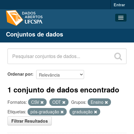
Entrar
Conjuntos de dados
Conjuntos de dados
Organizações
Grupos
Sobre
Ordenar por
1 conjunto de dados encontrado
Formatos:
CSV
ODT
Grupos:
Ensino
Etiquetas:
pós-graduação
graduação
Filtrar Resultados