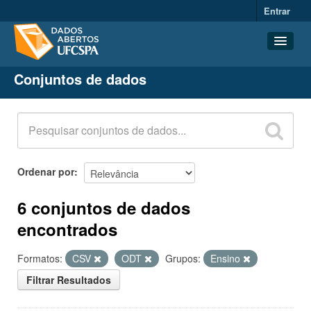
Entrar
Conjuntos de dados
Conjuntos de dados
Organizações
Grupos
Sobre
Ordenar por
6 conjuntos de dados
encontrados
Formatos:
CSV
ODT
Grupos:
Ensino
Filtrar Resultados