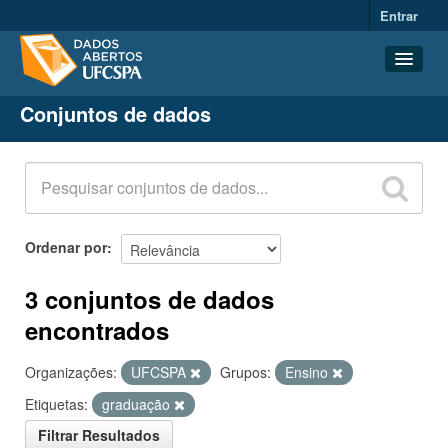
Entrar
Conjuntos de dados
Conjuntos de dados
Organizações
Grupos
Sobre
Ordenar por
3 conjuntos de dados
encontrados
Organizações:
UFCSPA
Grupos:
Ensino
Etiquetas:
graduação
Filtrar Resultados