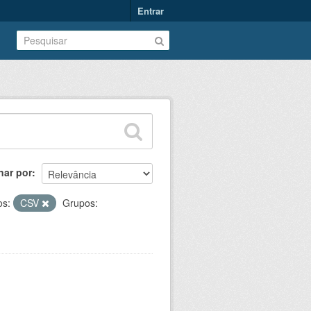
Entrar
nar por
os:
CSV
Grupos: