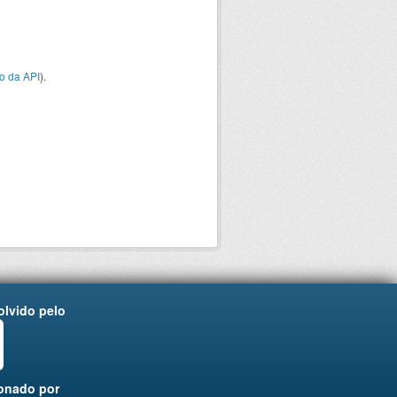
o da API
).
lvido pelo
onado por