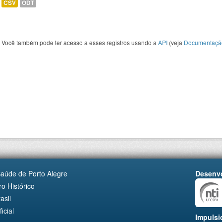
CSV
ODT
Você também pode ter acesso a esses registros usando a
API
(veja
Documentaçã
Saúde de Porto Alegre
Desenvo
o Histórico
asil
cial
Impulsi