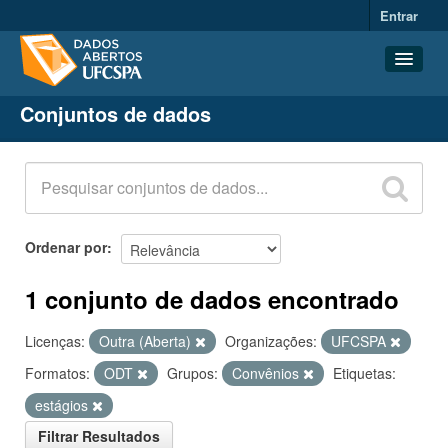
Entrar
Conjuntos de dados
Conjuntos de dados
Organizações
Grupos
Sobre
Ordenar por
1 conjunto de dados encontrado
Licenças:
Outra (Aberta)
Organizações:
UFCSPA
Formatos:
ODT
Grupos:
Convênios
Etiquetas:
estágios
Filtrar Resultados