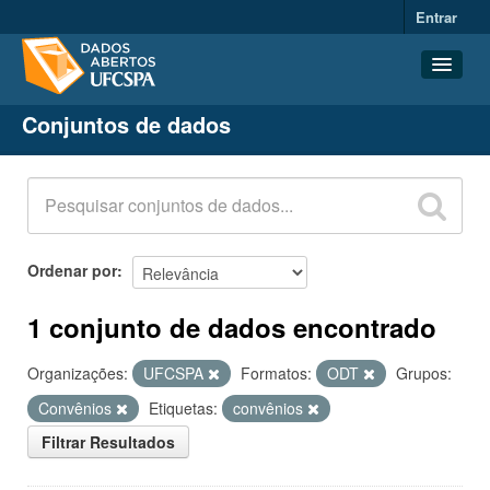
Entrar
Conjuntos de dados
Conjuntos de dados
Organizações
Grupos
Sobre
Ordenar por
1 conjunto de dados encontrado
Organizações:
UFCSPA
Formatos:
ODT
Grupos:
Convênios
Etiquetas:
convênios
Filtrar Resultados