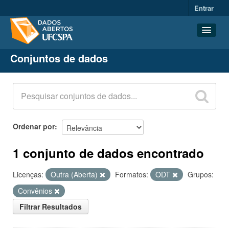
Entrar
Conjuntos de dados
Conjuntos de dados
Organizações
Grupos
Sobre
Ordenar por
1 conjunto de dados encontrado
Licenças:
Outra (Aberta)
Formatos:
ODT
Grupos:
Convênios
Filtrar Resultados