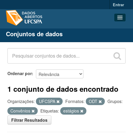
Entrar
Conjuntos de dados
Conjuntos de dados
Organizações
Grupos
Sobre
Ordenar por
1 conjunto de dados encontrado
Organizações:
UFCSPA
Formatos:
ODT
Grupos:
Convênios
Etiquetas:
estágios
Filtrar Resultados