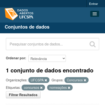
Entrar
Conjuntos de dados
Conjuntos de dados
Organizações
Grupos
Sobre
Ordenar por
1 conjunto de dados encontrado
Organizações:
UFCSPA
Grupos:
Concursos
Etiquetas:
concursos
nomeações
Filtrar Resultados