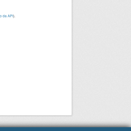
o da API
).