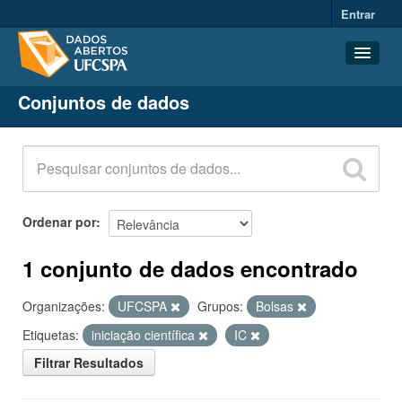
Entrar
Conjuntos de dados
Conjuntos de dados
Organizações
Grupos
Sobre
Ordenar por
1 conjunto de dados encontrado
Organizações:
UFCSPA
Grupos:
Bolsas
Etiquetas:
iniciação científica
IC
Filtrar Resultados