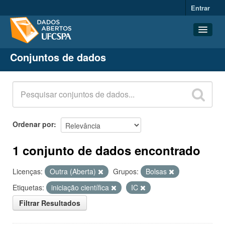
Entrar
Conjuntos de dados
Conjuntos de dados
Organizações
Grupos
Sobre
Ordenar por
1 conjunto de dados encontrado
Licenças:
Outra (Aberta)
Grupos:
Bolsas
Etiquetas:
iniciação científica
IC
Filtrar Resultados