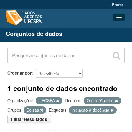
Entrar
Conjuntos de dados
Conjuntos de dados
Organizações
Grupos
Sobre
Ordenar por
1 conjunto de dados encontrado
Organizações:
UFCSPA
Licenças:
Outra (Aberta)
Grupos:
Bolsas
Etiquetas:
iniciação à docência
Filtrar Resultados